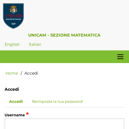
Salta
al
contenuto
principale
UNICAM - SEZIONE MATEMATICA
English
Italian
Navigazione
Home
Accedi
Briciole
principale
di
pane
Accedi
Accedi
Reimposta la tua password
Schede
primarie
Username