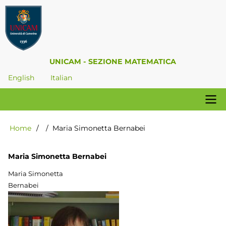
Skip
to
main
content
UNICAM - SEZIONE MATEMATICA
English
Italian
Navigazione
Home
Maria Simonetta Bernabei
Breadcrumb
principale
Maria Simonetta Bernabei
Maria Simonetta
Bernabei