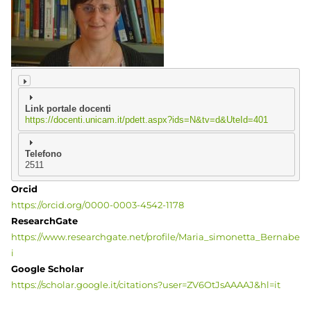
Link portale docenti
https://docenti.unicam.it/pdett.aspx?ids=N&tv=d&UteId=401
Telefono
2511
Orcid
https://orcid.org/0000-0003-4542-1178
ResearchGate
https://www.researchgate.net/profile/Maria_simonetta_Bernabe
i
Google Scholar
https://scholar.google.it/citations?user=ZV6OtJsAAAAJ&hl=it