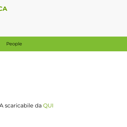
CA
People
IA scaricabile da
QUI