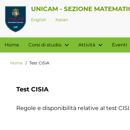
Salta
UNICAM - SEZIONE MATEMATI
al
English
Italian
contenuto
principale
Navigazione
Home
Corsi di studio
Attività
Eventi
principale
Home
Test CISIA
Briciole
di
pane
Test CISIA
Regole e disponibilità relative al test CIS