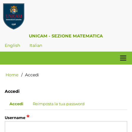
Salta
al
contenuto
principale
UNICAM - SEZIONE MATEMATICA
English
Italian
Navigazione
Home
Accedi
Briciole
principale
di
pane
Accedi
Accedi
Reimposta la tua password
Schede
primarie
Username