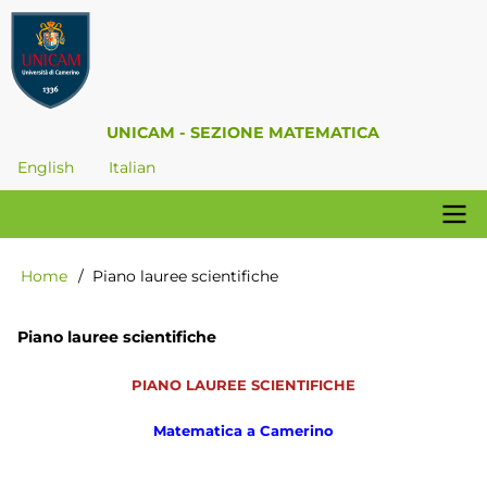
Skip
to
main
content
UNICAM - SEZIONE MATEMATICA
English
Italian
Navigazione
Home
Piano lauree scientifiche
Breadcrumb
principale
Piano lauree scientifiche
PIANO LAUREE SCIENTIFICHE
Matematica a Camerino