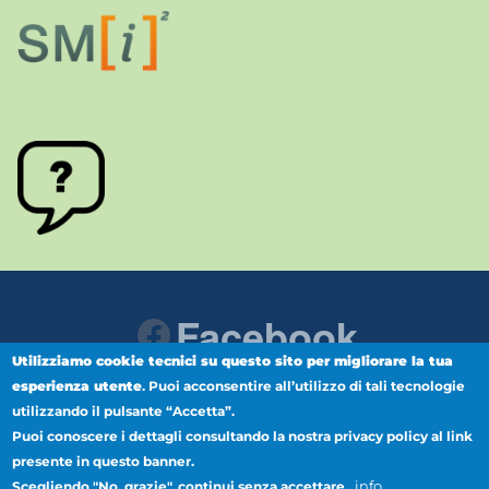
Facebook
Utilizziamo cookie tecnici su questo sito per migliorare la tua
esperienza utente
.
Puoi acconsentire all’utilizzo di tali tecnologie
Instagram
Youtube
utilizzando il pulsante “Accetta”.
Puoi conoscere i dettagli consultando la nostra privacy policy al link
presente in questo banner.
info
Scegliendo "No, grazie", continui senza accettare.