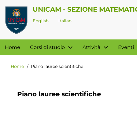
Salta
UNICAM - SEZIONE MATEMATI
al
English
Italian
contenuto
principale
Navigazione
Home
Corsi di studio
Attività
Eventi
principale
Home
Piano lauree scientifiche
Briciole
di
pane
Piano lauree scientifiche