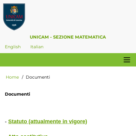
Salta
al
contenuto
principale
UNICAM - SEZIONE MATEMATICA
English
Italian
Navigazione
Home
Documenti
Briciole
principale
di
pane
Documenti
-
Statuto (attualmente in vigore)