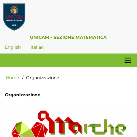
Salta
al
contenuto
principale
UNICAM - SEZIONE MATEMATICA
English
Italian
Navigazione
Home
Organizzazione
Briciole
principale
di
pane
Organizzazione