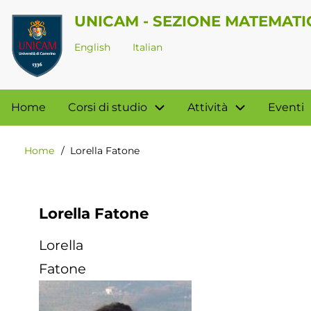
Salta
UNICAM - SEZIONE MATEMATI
al
English
Italian
contenuto
principale
Navigazione
Home
Corsi di studio
Attività
Eventi
principale
Home
Lorella Fatone
Briciole
di
pane
Lorella Fatone
Lorella
Fatone