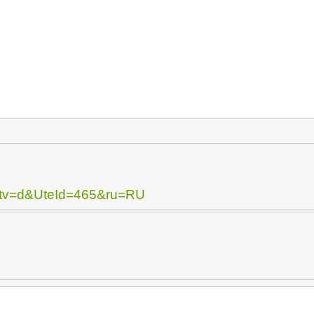
=N&tv=d&UteId=465&ru=RU