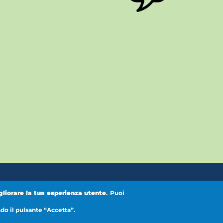
ebook
Instagram
Y
gliorare la tua esperienza utente
.
Puoi
ndo il pulsante “Accetta”.