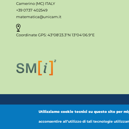
Camerino (MC) ITALY
+39 0737 402549
matematica@unicam.it
Coordinate GPS: 43°08'23.3"N 13°04'06.9"E
Fac
Utilizziamo cookie tecnici su questo sito per mi
acconsentire all’utilizzo di tali tecnologie utilizza