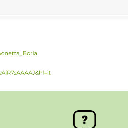
monetta_Boria
=fwAiR7sAAAAJ&hl=it