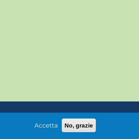
outube
Accetta
No, grazie