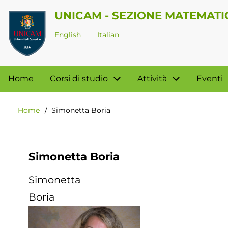
Salta
UNICAM - SEZIONE MATEMATI
al
English
Italian
contenuto
principale
Navigazione
Home
Corsi di studio
Attività
Eventi
principale
Home
Simonetta Boria
Briciole
di
pane
Simonetta Boria
Simonetta
Boria