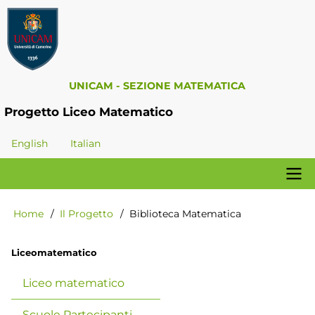
Salta
al
contenuto
principale
UNICAM - SEZIONE MATEMATICA
Progetto Liceo Matematico
English
Italian
Navigazione
Home
Il Progetto
Biblioteca Matematica
Briciole
principale
di
pane
Liceomatematico
Liceo matematico
Scuole Partecipanti