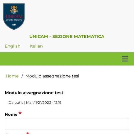
Salta
al
contenuto
principale
UNICAM - SEZIONE MATEMATICA
English
Italian
Navigazione
Home
Modulo assegnazione tesi
Briciole
principale
di
pane
Modulo assegnazione tesi
Da
butis
|
Mar, 11/21/2023 - 12:19
Nome