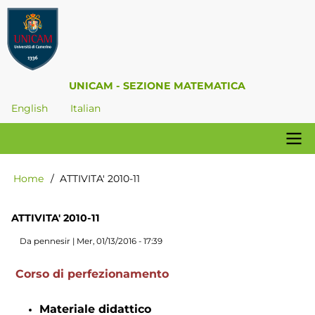
Salta
al
contenuto
principale
UNICAM - SEZIONE MATEMATICA
English
Italian
Navigazione
Home
ATTIVITA' 2010-11
Briciole
principale
di
pane
ATTIVITA' 2010-11
Da
pennesir
|
Mer, 01/13/2016 - 17:39
Corso di perfezionamento
Materiale didattico